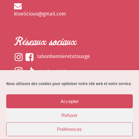
kloelicious@gmail.com
Réseaux sociaux
labonbonnieretatouage
epsylonetattoo
Nous utilisons des cookies pour optimiser notre site web et notre service.
kloelicious_
Accepter
Mentions légales
Refuser
Politique de cookies (EU)
© Site web réalisé par
Dénode
- Illustrations par
Préférences
Kloelicioustattoo tous droits réservés