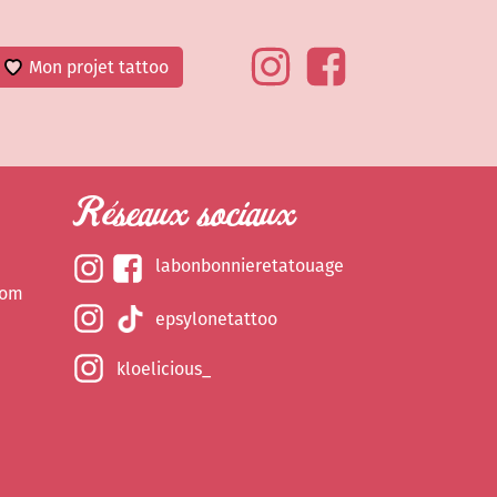
Mon projet tattoo
Réseaux sociaux
labonbonnieretatouage
com
epsylonetattoo
kloelicious_