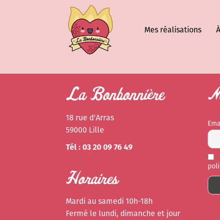
Mes réalisations
À
La Bonbonnière
Ne
18 rue d'Arras
Ema
59000 Lille
Tél : 03 20 09 76 49
pol
Horaires
Mardi au samedi 10h-18h
Fermé le lundi, dimanche et jour