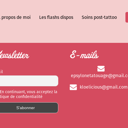
 propos de moi
Les flashs dispos
Soins post-tattoo
wsletter
E-mails
il
epsylonetatouage@gmail.
kloelicious@gmail.com
En continuant, vous acceptez la
itique de confidentialité