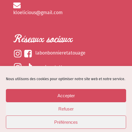
kloelicious@gmail.com
Réseaux sociaux
labonbonnieretatouage
epsylonetattoo
Nous utilisons des cookies pour optimiser notre site web et notre service.
kloelicious_
Accepter
Mentions légales
Refuser
Politique de cookies (EU)
© Site web réalisé par
Dénode
- Illustrations par
Préférences
Kloelicioustattoo tous droits réservés