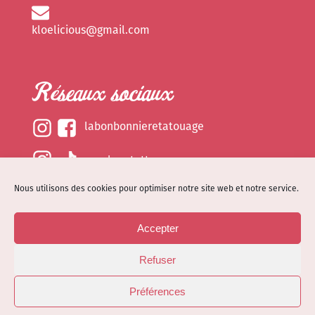
kloelicious@gmail.com
Réseaux sociaux
labonbonnieretatouage
epsylonetattoo
Nous utilisons des cookies pour optimiser notre site web et notre service.
kloelicious_
Accepter
Mentions légales
Refuser
Politique de cookies (EU)
© Site web réalisé par
Dénode
- Illustrations par
Préférences
Kloelicioustattoo tous droits réservés