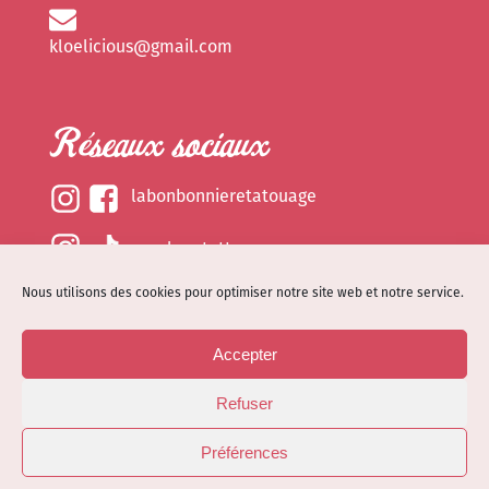
kloelicious@gmail.com
Réseaux sociaux
labonbonnieretatouage
epsylonetattoo
Nous utilisons des cookies pour optimiser notre site web et notre service.
kloelicious_
Accepter
Mentions légales
Refuser
Politique de cookies (EU)
© Site web réalisé par
Dénode
- Illustrations par
Préférences
Kloelicioustattoo tous droits réservés