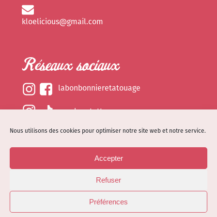
kloelicious@gmail.com
Réseaux sociaux
labonbonnieretatouage
epsylonetattoo
Nous utilisons des cookies pour optimiser notre site web et notre service.
kloelicious_
Accepter
Mentions légales
Refuser
Politique de cookies (EU)
© Site web réalisé par
Dénode
- Illustrations par
Préférences
Kloelicioustattoo tous droits réservés