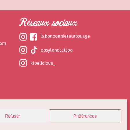
Réseaux sociaux
labonbonnieretatouage
com
epsylonetattoo
kloelicious_
Refuser
Préférences
ns par Kloelicioustattoo tous droits réservés