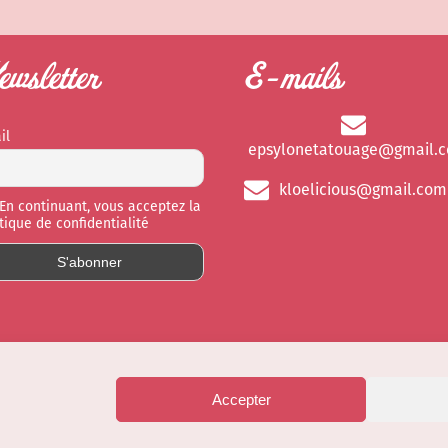
wsletter
E-mails
il
epsylonetatouage@gmail.
kloelicious@gmail.com
En continuant, vous acceptez la
itique de confidentialité
Accepter
EU)
© Site web réalisé par
Dénode
- Illustratio