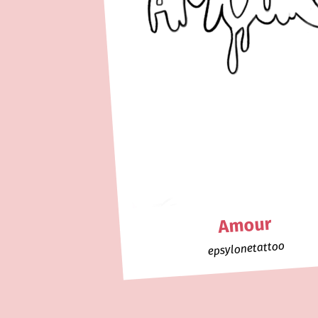
Amour
epsylonetattoo