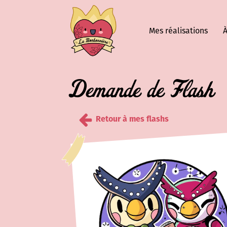
Mes réalisations
À
Demande de Flash
Retour à mes flashs