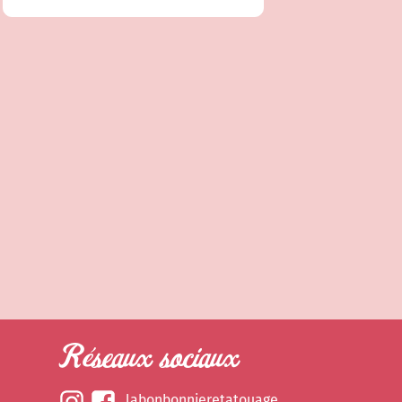
Réseaux sociaux
labonbonnieretatouage