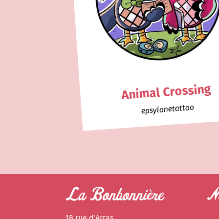
Animal Crossing
epsylonetattoo
La Bonbonnière
Ne
18 rue d'Arras