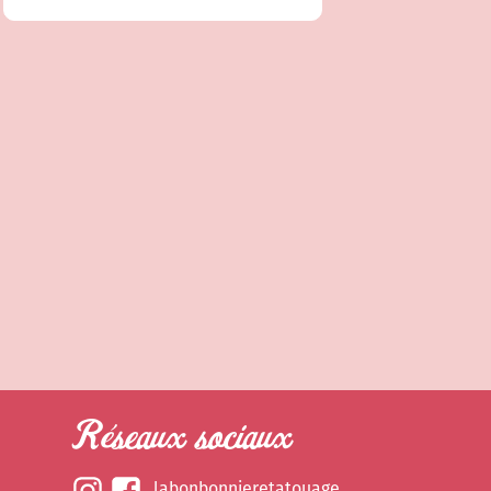
Réseaux sociaux
labonbonnieretatouage