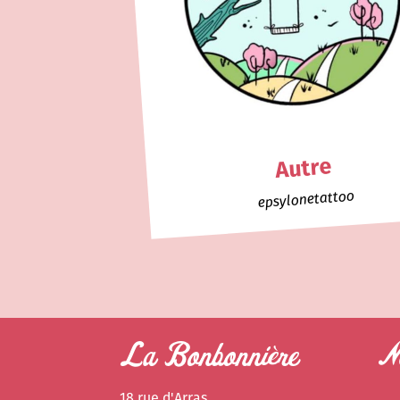
Autre
epsylonetattoo
La Bonbonnière
Ne
18 rue d'Arras