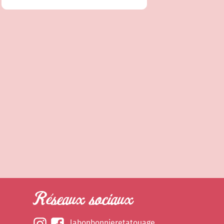
Réseaux sociaux
labonbonnieretatouage