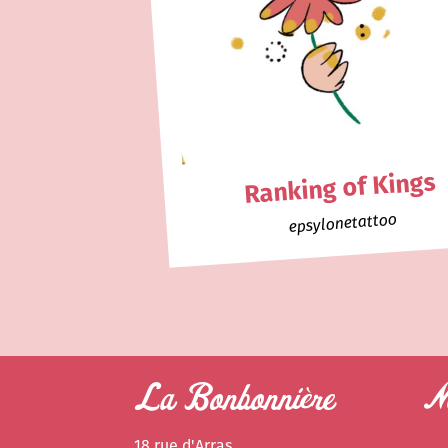
Ranking of Kings
epsylonetattoo
La Bonbonnière
Ne
18 rue d'Arras