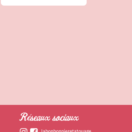
Réseaux sociaux
labonbonnieretatouage