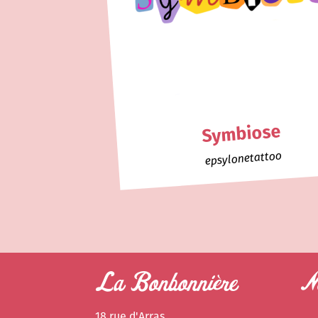
Symbiose
epsylonetattoo
La Bonbonnière
Ne
18 rue d'Arras